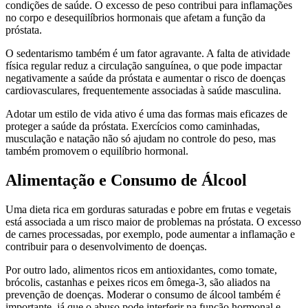
condições de saúde. O excesso de peso contribui para inflamações
no corpo e desequilíbrios hormonais que afetam a função da
próstata.
O sedentarismo também é um fator agravante. A falta de atividade
física regular reduz a circulação sanguínea, o que pode impactar
negativamente a saúde da próstata e aumentar o risco de doenças
cardiovasculares, frequentemente associadas à saúde masculina.
Adotar um estilo de vida ativo é uma das formas mais eficazes de
proteger a saúde da próstata. Exercícios como caminhadas,
musculação e natação não só ajudam no controle do peso, mas
também promovem o equilíbrio hormonal.
Alimentação e Consumo de Álcool
Uma dieta rica em gorduras saturadas e pobre em frutas e vegetais
está associada a um risco maior de problemas na próstata. O excesso
de carnes processadas, por exemplo, pode aumentar a inflamação e
contribuir para o desenvolvimento de doenças.
Por outro lado, alimentos ricos em antioxidantes, como tomate,
brócolis, castanhas e peixes ricos em ômega-3, são aliados na
prevenção de doenças. Moderar o consumo de álcool também é
importante, já que o abuso pode interferir na função hormonal e