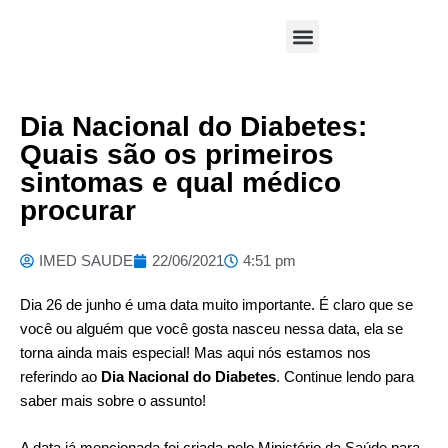
Área Médica
Dia Nacional do Diabetes:
Quais são os primeiros
sintomas e qual médico
procurar
IMED SAUDE
22/06/2021
4:51 pm
Dia 26 de junho é uma data muito importante. É claro que se
você ou alguém que você gosta nasceu nessa data, ela se
torna ainda mais especial! Mas aqui nós estamos nos
referindo ao
Dia Nacional do Diabetes
. Continue lendo para
saber mais sobre o assunto!
A data já mencionada foi criada pelo
Ministério da Saúde
para