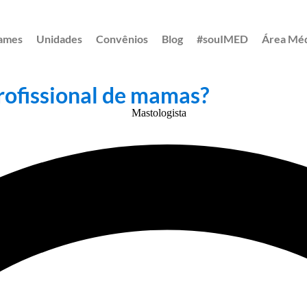
ames
Unidades
Convênios
Blog
#souIMED
Área Mé
rofissional de mamas?