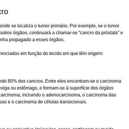
cro
 onde se localiza o tumor primário. Por exemplo, se o tumor
 outros órgãos, continuará a chamar-se “cancro da próstata” e
tenha propagado a esses órgãos.
erenciados em função do tecido em que têm origem:
ando 80% dos cancros. Entre eles encontram-se o carcinoma
exiga ou estômago, e formam-se à superfície dos órgãos
de carcinoma, incluindo o adenocarcinoma, o carcinoma das
as e o carcinoma de células transicionais.