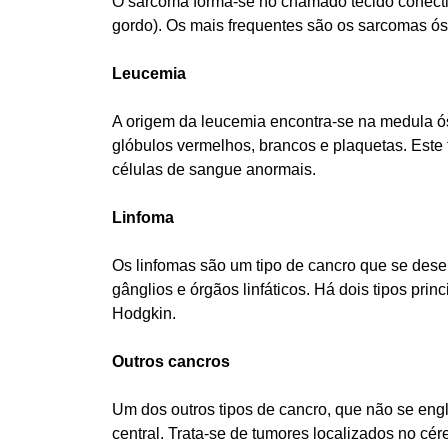
O sarcoma forma-se no chamado tecido conectiv
gordo). Os mais frequentes são os sarcomas ó
Leucemia
A origem da leucemia encontra-se na medula ós
glóbulos vermelhos, brancos e plaquetas. Est
células de sangue anormais.
Linfoma
Os linfomas são um tipo de cancro que se desenv
gânglios e órgãos linfáticos. Há dois tipos prin
Hodgkin.
Outros cancros
Um dos outros tipos de cancro, que não se eng
central. Trata-se de tumores localizados no cér