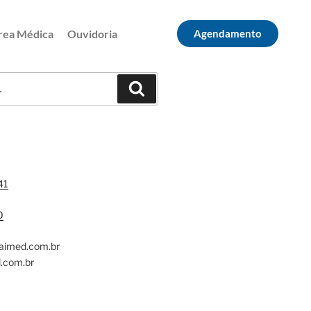
rea Médica
Ouvidoria
Agendamento
41
0
caimed.com.br
.com.br