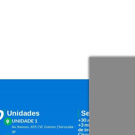
Unidades
Serviços
+30 atendimentos médico
UNIDADE 1
+3 mil Exames Laboratoriai
Av. Itavuvu, 655 | Vl. Gomes | Sorocaba -
de imagem
SP
Cirurgias