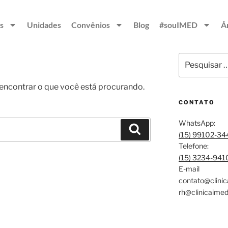
s
Unidades
Convênios
Blog
#souIMED
Á
contrar o que você está procurando.
CONTATO
WhatsApp:
(15) 99102-34
Telefone:
(15) 3234-941
E-mail
contato@clini
rh@clinicaimed