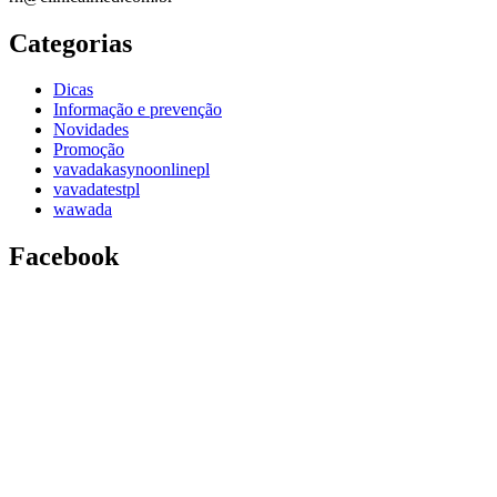
Categorias
Dicas
Informação e prevenção
Novidades
Promoção
vavadakasynoonlinepl
vavadatestpl
wawada
Facebook