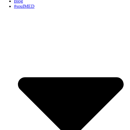
Blog
#souIMED