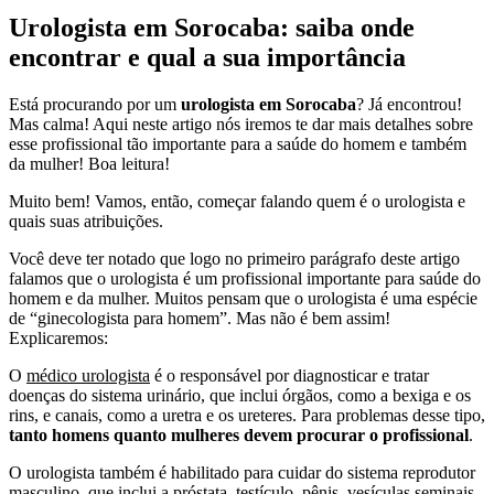
Urologista em Sorocaba: saiba onde
encontrar e qual a sua importância
Está procurando por um
urologista em Sorocaba
? Já encontrou!
Mas calma! Aqui neste artigo nós iremos te dar mais detalhes sobre
esse profissional tão importante para a saúde do homem e também
da mulher! Boa leitura!
Muito bem! Vamos, então, começar falando quem é o urologista e
quais suas atribuições.
Você deve ter notado que logo no primeiro parágrafo deste artigo
falamos que o urologista é um profissional importante para saúde do
homem e da mulher. Muitos pensam que o urologista é uma espécie
de “ginecologista para homem”. Mas não é bem assim!
Explicaremos:
O
médico urologista
é o responsável por diagnosticar e tratar
doenças do sistema urinário, que inclui órgãos, como a bexiga e os
rins, e canais, como a uretra e os ureteres. Para problemas desse tipo,
tanto homens quanto mulheres devem procurar o profissional
.
O urologista também é habilitado para cuidar do sistema reprodutor
masculino, que inclui a próstata, testículo, pênis, vesículas seminais,