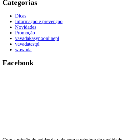
Categorias
Dicas
Informação e prevenção
Novidades
Promoção
vavadakasynoonlinepl
vavadatestpl
wawada
Facebook
Com a missão de cuidar da vida com o máximo de qualidade,