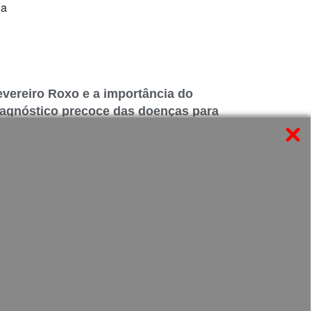
evereiro Roxo e a importância do
iagnóstico precoce das doenças para
elhor qualidade de vida
iba Mais »
Agendar agora!
os
iais
WhatsApp
(15) 99102-3441
Telefone