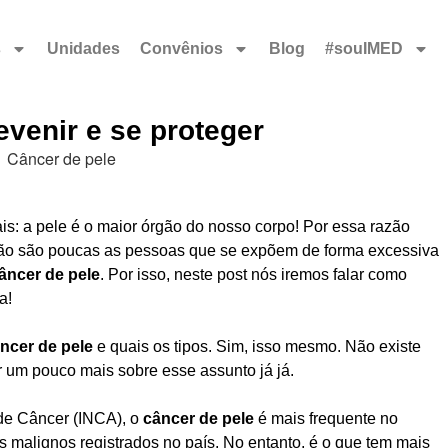
s
Unidades
Convênios
Blog
#souIMED
venir e se proteger
s: a pele é o maior órgão do nosso corpo! Por essa razão
Não são poucas as pessoas que se expõem de forma excessiva
âncer de pele
. Por isso, neste post nós iremos falar como
a!
ncer de pele
e quais os tipos. Sim, isso mesmo. Não existe
r um pouco mais sobre esse assunto já já.
 de Câncer
(INCA), o
câncer de pele
é mais frequente no
 malignos registrados no país. No entanto, é o que tem mais