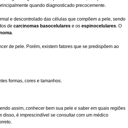
, principalmente quando diagnosticado precocemente.
rmal e descontrolado das células que compõem a pele, sendo
ados de
carcinomas
basocelulares
e os
espinocelulares
. O
anoma
.
ncer de pele. Porém, existem fatores que se predispõem ao
ntes formas, cores e tamanhos.
.
sendo assim, conhecer bem sua pele e saber em quais regiões
ém disso, é imprescindível se consultar com um
médico
rreto.