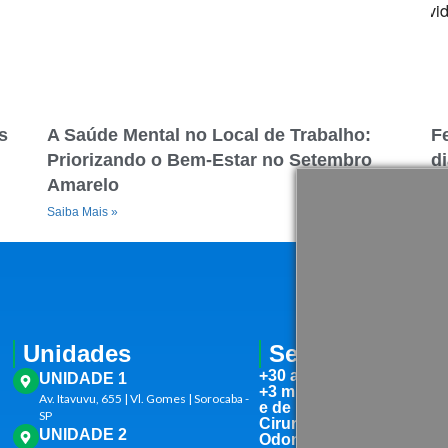
s
A Saúde Mental no Local de Trabalho:
F
Priorizando o Bem-Estar no Setembro
d
Amarelo
m
Saiba Mais »
Sa
Unidades
Serviços
+30 atendimentos médic
UNIDADE 1
+3 mil Exames Laborator
Av. Itavuvu, 655 | Vl. Gomes | Sorocaba -
e de imagem
SP
Cirurgias
UNIDADE 2
Odontologia