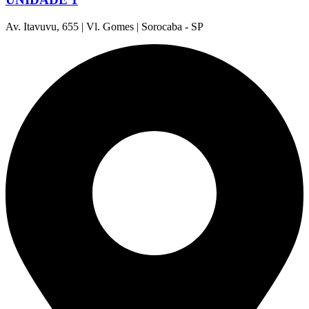
Av. Itavuvu, 655 | Vl. Gomes | Sorocaba - SP