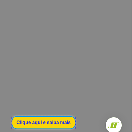
Agendar agora!
os
iais
WhatsApp
(15) 99102-3441
Telefone
nas
(15) 3234-9410
E-mail
contato@clinicaimed.com.br
rh@clinicaimed.com.br
Clique aqui e saiba mais
pe IMED Saúde