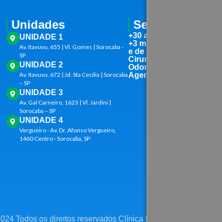
Unidades
Serviços
+30 atendimentos médic
UNIDADE 1
+3 mil Exames Laborator
Av. Itavuvu, 655 | Vl. Gomes | Sorocaba -
e de imagem
SP
Cirurgias
UNIDADE 2
Odontologia
Av. Itavuvu, 672 | Jd. Sta Cecília | Sorocaba
Agendas médicas notur
– SP
UNIDADE 3
Av. Gal Carneiro, 1623 | Vl. Jardini |
Sorocaba – SP
UNIDADE 4
Vergueiro - Av. Dr. Afonso Vergueiro,
1460 Centro - Sorocaba, SP
2024 Todos os direitos reservados Clínica Imed Saúde. ~ Equi