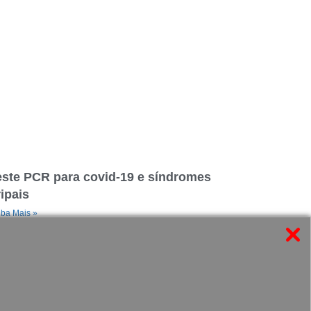
este PCR para covid-19 e síndromes
ipais
iba Mais »