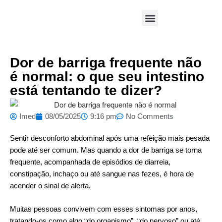
Área Médica
Dor de barriga frequente não
é normal: o que seu intestino
está tentando te dizer?
Imed
08/05/2025
9:16 pm
No Comments
Sentir desconforto abdominal após uma refeição mais pesada
pode até ser comum. Mas quando a dor de barriga se torna
frequente, acompanhada de episódios de diarreia,
constipação, inchaço ou até sangue nas fezes, é hora de
acender o sinal de alerta.
Muitas pessoas convivem com esses sintomas por anos,
tratando-os como algo “do organismo”, “do nervoso” ou até