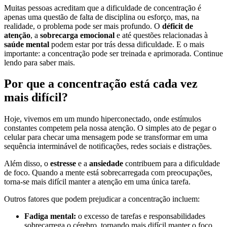
Muitas pessoas acreditam que a dificuldade de concentração é
apenas uma questão de falta de disciplina ou esforço, mas, na
realidade, o problema pode ser mais profundo. O
déficit de
atenção
, a
sobrecarga emocional
e até questões relacionadas à
saúde mental
podem estar por trás dessa dificuldade. E o mais
importante: a concentração pode ser treinada e aprimorada. Continue
lendo para saber mais.
Por que a concentração está cada vez
mais difícil?
Hoje, vivemos em um mundo hiperconectado, onde estímulos
constantes competem pela nossa atenção. O simples ato de pegar o
celular para checar uma mensagem pode se transformar em uma
sequência interminável de notificações, redes sociais e distrações.
Além disso, o
estresse
e a
ansiedade
contribuem para a dificuldade
de foco. Quando a mente está sobrecarregada com preocupações,
torna-se mais difícil manter a atenção em uma única tarefa.
Outros fatores que podem prejudicar a concentração incluem:
Fadiga mental:
o excesso de tarefas e responsabilidades
sobrecarrega o cérebro, tornando mais difícil manter o foco.