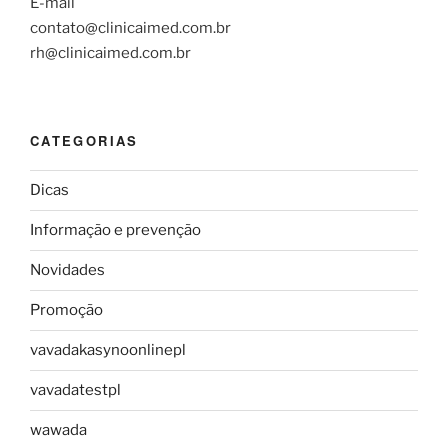
E-mail
contato@clinicaimed.com.br
rh@clinicaimed.com.br
CATEGORIAS
Dicas
Informação e prevenção
Novidades
Promoção
vavadakasynoonlinepl
vavadatestpl
wawada