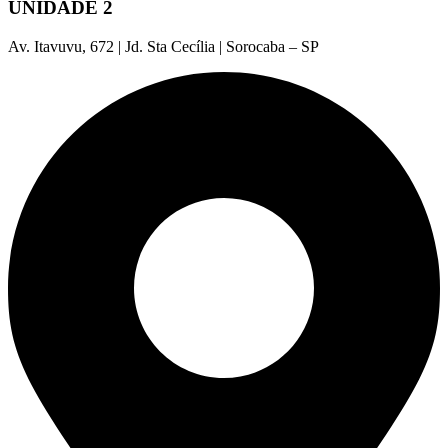
UNIDADE 2
Av. Itavuvu, 672 | Jd. Sta Cecília | Sorocaba – SP