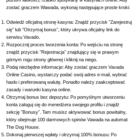
zostać graczem Wawada, wykonaj następujące proste kroki:
Odwiedź oficjalną stronę kasyna: Znajdź przycisk "Zarejestruj
się" lub "Otrzymaj bonus", który ukrywa oficjalny link do
serwisu Vavado.
Rozpocznij proces tworzenia konta: Po wejściu na stronę
znajdź przycisk "Rejestracja" znajdujący się w prawym
górnym rogu strony głównej i kliknij na niego.
Podaj niezbędne informacje: Aby zostać graczem Vavada
Online Casino, wystarczy podać swój adres e-mail, wybrać
hasło i preferowaną walutę. Ponadto należy zaakceptować
zasady i warunki kasyna online.
Otrzymaj bonus bez depozytu: Po pomyślnym utworzeniu
konta zaloguj się do menedżera swojego profilu i znajdź
sekcję "Bonusy". Tam musisz aktywować bonus powitalny,
który obejmuje 100 darmowych spinów Vawada na automat
The Dog House.
Dokonaj pierwszej wpłaty i otrzymaj 100% bonusu: Po