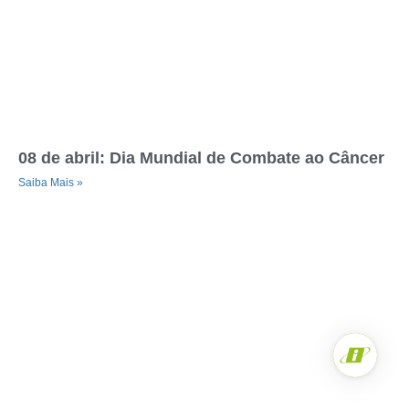
08 de abril: Dia Mundial de Combate ao Câncer
Saiba Mais »