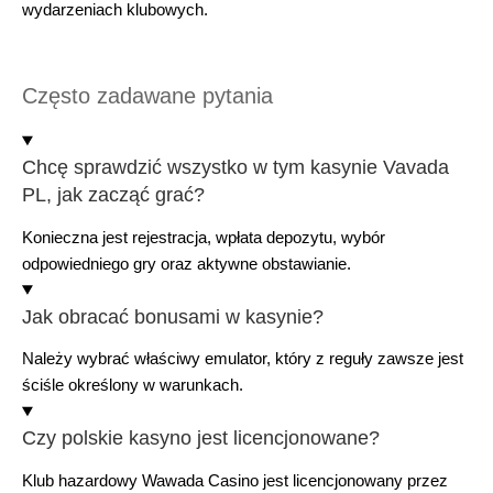
wydarzeniach klubowych.
Często zadawane pytania
Chcę sprawdzić wszystko w tym kasynie Vavada
PL, jak zacząć grać?
Konieczna jest rejestracja, wpłata depozytu, wybór
odpowiedniego gry oraz aktywne obstawianie.
Jak obracać bonusami w kasynie?
Należy wybrać właściwy emulator, który z reguły zawsze jest
ściśle określony w warunkach.
Czy polskie kasyno jest licencjonowane?
Klub hazardowy Wawada Casino jest licencjonowany przez