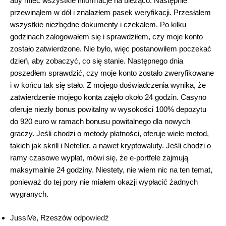
aby mieć wszystkie informacje na bieżąco. Następnie
przewinąłem w dół i znalazłem pasek weryfikacji. Przesłałem
wszystkie niezbędne dokumenty i czekałem. Po kilku
godzinach zalogowałem się i sprawdziłem, czy moje konto
zostało zatwierdzone. Nie było, więc postanowiłem poczekać
dzień, aby zobaczyć, co się stanie. Następnego dnia
poszedłem sprawdzić, czy moje konto zostało zweryfikowane
i w końcu tak się stało. Z mojego doświadczenia wynika, że
zatwierdzenie mojego konta zajęło około 24 godzin. Casyno
oferuje niezły bonus powitalny w wysokości 100% depozytu
do 920 euro w ramach bonusu powitalnego dla nowych
graczy. Jeśli chodzi o metody płatności, oferuje wiele metod,
takich jak skrill i Neteller, a nawet kryptowaluty. Jeśli chodzi o
ramy czasowe wypłat, mówi się, że e-portfele zajmują
maksymalnie 24 godziny. Niestety, nie wiem nic na ten temat,
ponieważ do tej pory nie miałem okazji wypłacić żadnych
wygranych.
JussiVe, Rzeszów
odpowiedź