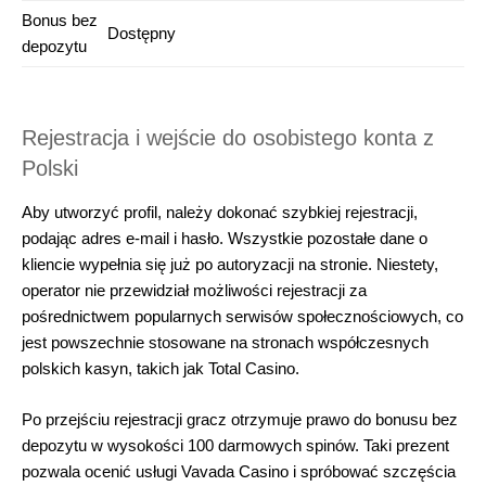
Bonus bez
Dostępny
depozytu
Rejestracja i wejście do osobistego konta z
Polski
Aby utworzyć profil, należy dokonać szybkiej rejestracji,
podając adres e-mail i hasło. Wszystkie pozostałe dane o
kliencie wypełnia się już po autoryzacji na stronie. Niestety,
operator nie przewidział możliwości rejestracji za
pośrednictwem popularnych serwisów społecznościowych, co
jest powszechnie stosowane na stronach współczesnych
polskich kasyn, takich jak Total Casino.
Po przejściu rejestracji gracz otrzymuje prawo do bonusu bez
depozytu w wysokości 100 darmowych spinów. Taki prezent
pozwala ocenić usługi Vavada Casino i spróbować szczęścia