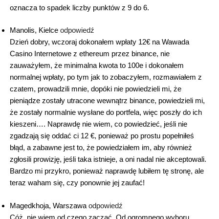
oznacza to spadek liczby punktów z 9 do 6.
Manolis, Kielce
odpowiedź
Dzień dobry, wczoraj dokonałem wpłaty 12€ na Wawada
Casino Internetowe z ethereum przez binance, nie
zauważyłem, że minimalna kwota to 100e i dokonałem
normalnej wpłaty, po tym jak to zobaczyłem, rozmawiałem z
czatem, prowadzili mnie, dopóki nie powiedzieli mi, że
pieniądze zostały utracone wewnątrz binance, powiedzieli mi,
że zostały normalnie wysłane do portfela, więc poszły do ich
kieszeni…. Naprawdę nie wiem, co powiedzieć, jeśli nie
zgadzają się oddać ci 12 €, ponieważ po prostu popełniłeś
błąd, a zabawne jest to, że powiedziałem im, aby również
zgłosili prowizję, jeśli taka istnieje, a oni nadal nie akceptowali.
Bardzo mi przykro, ponieważ naprawdę lubiłem tę stronę, ale
teraz waham się, czy ponownie jej zaufać!
Magedkhoja, Warszawa
odpowiedź
Cóż, nie wiem od czego zacząć. Od ogromnego wyboru