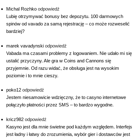
Michal Rozhko
odpowiedź
Lubię otrzymywać bonusy bez depozytu. 100 darmowych
spinów od vavado za samą rejestrację – co może rozweselić
bardziej?
marek vavadynski
odpowiedź
Vabada ma czasami problemy z logowaniem. Nie udało mi się
ustalić przyczyny. Ale gra w Coins and Cannons się
przyjemnie. Od razu widać, że obsługa jest na wysokim
poziomie i to mnie cieszy.
poko12
odpowiedź
Jestem niesamowicie wdzięczny, że to casyno internetowe
połączyło płatności przez SMS – to bardzo wygodne.
kricz982
odpowiedź
Kasyno jest dla mnie świetne pod każdym względem. Interfejs
jest ładny i łatwy do zrozumienia, wybór gier i dostawców jest